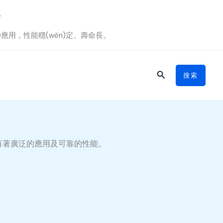
站
能穩(wěn)定、壽命長。
搜
搜索
索
有著廣泛的應用及可靠的性能。