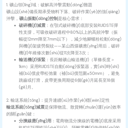
1. 礦山領(lǐng)域：破解高沖擊震動(dòng)難題
礦山設(shè)備長期承受物料下落、破碎作業(yè)的強(qiáng)
沖擊，
礦山振動(dòng)控制
是核心需求：
破碎機(jī)減震
：在顎式破碎機(jī)底部安裝RUIDSTE彈
性支撐，可吸收破碎過程中80%以上的高頻沖擊（振
幅從12mm降至7mm以下），減少地腳螺栓松動(dòng)
與機(jī)架疲勞裂紋——某山西煤礦應(yīng)用后，破碎
機(jī)年維修次數(shù)從11次降至3次；
輸送機(jī)張緊
：長距離礦山輸送機(jī)（單條長度＞
1km）采用RUIDSTE自動(dòng)張緊器，實(shí)時(shí)
補(bǔ)償皮帶松弛量（補(bǔ)償范圍±50mm），避免
跳齒或打滑，皮帶更換周期從6個(gè)月延長至18個
(gè)月。
2. 輸送系統(tǒng)：提升連續(xù)作業(yè)穩(wěn)定性
輸送系統(tǒng)減震
是保障物流、散貨轉(zhuǎn)運(yùn)效率
的關(guān)鍵：
分揀線應(yīng)用
：電商物流分揀線的電機(jī)底座采用
RUIDSTE彈性設(shè)計(jì)，隔離電機(jī)啟停時(shí)的