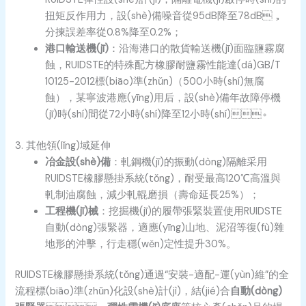
扭矩反作用力，設(shè)備噪音從95dB降至78dB，
分揀誤差率從0.8%降至0.2%；
港口輸送機(jī)
：沿海港口的散貨輸送機(jī)面臨鹽霧腐
蝕，RUIDSTE的特殊配方橡膠耐鹽霧性能達(dá)GB/T
10125-2012標(biāo)準(zhǔn)（500小時(shí)無腐
蝕），某寧波港應(yīng)用后，設(shè)備年故障停機
(jī)時(shí)間從72小時(shí)降至12小時(shí)。
3. 其他領(lǐng)域延伸
冶金設(shè)備
：軋鋼機(jī)的振動(dòng)隔離采用
RUIDSTE橡膠懸掛系統(tǒng)，耐受最高120℃高溫與
軋制油腐蝕，減少軋輥磨損（壽命延長25%）；
工程機(jī)械
：挖掘機(jī)的履帶張緊裝置使用RUIDSTE
自動(dòng)張緊器，適應(yīng)山地、泥沼等復(fù)雜
地形的沖擊，行走穩(wěn)定性提升30%。
RUIDSTE橡膠懸掛系統(tǒng)通過“安裝-適配-運(yùn)維”的全
流程標(biāo)準(zhǔn)化設(shè)計(jì)，結(jié)合
自動(dòng)