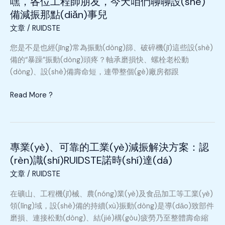
嘿，各位工程師朋友，今天咱們聊聊設(shè)
嘿，
從
各
備減振那點(diǎn)事兒
故
位
文章
/
RUIDSTE
障
工
排
您是不是也經(jīng)常為振動(dòng)篩、破碎機(jī)這些設(shè)
程
查
備的“暴躁”振動(dòng)頭疼？軸承磨損快、螺栓老松動
師
到
(dòng)、設(shè)備壽命短，連帶整個(gè)廠房都跟
朋
參
友，
數
Read More ?
今
(shù)
天
校
咱
準
們
(zhǔn)
聊
專業(yè)、可靠的工業(yè)減振解決方案：認
專
聊
業
(rèn)識(shí)RUIDSTE諾時(shí)達(dá)
設
(yè)、
文章
/
RUIDSTE
(shè)
可
備
在礦山、工程機(jī)械、農(nóng)業(yè)及食品加工等工業(yè)
靠
減
領(lǐng)域，設(shè)備的持續(xù)振動(dòng)是導(dǎo)致部件
的
振
磨損、連接松動(dòng)、結(jié)構(gòu)疲勞乃至整體壽命縮
工