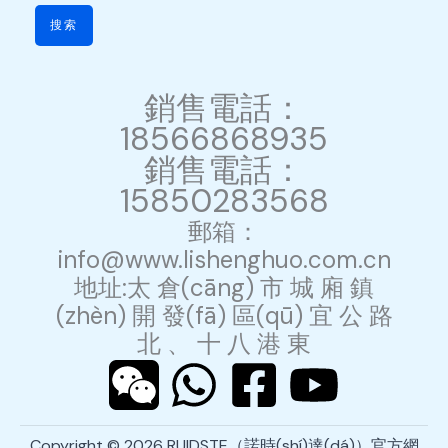
搜索
銷售電話：
18566868935
銷售電話：
15850283568
郵箱：
info@www.lishenghuo.com.cn
地址:太 倉(cāng) 市 城 廂 鎮
(zhèn) 開 發(fā) 區(qū) 宜 公 路
北 、 十 八 港 東
Copyright © 2026 RUIDSTE（諾時(shí)達(dá)）官方網